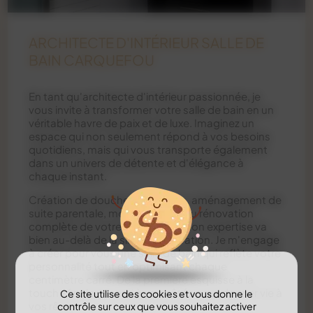
ARCHITECTE D'INTÉRIEUR SALLE DE
BAIN CARQUEFOU
En tant qu'architecte d'intérieur passionnée, je
vous invite à transformer votre salle de bain en un
véritable havre de paix et de luxe. Imaginez un
espace qui non seulement répond à vos besoins
quotidiens, mais qui vous transporte également
dans un univers de détente et d'élégance à
chaque instant.
Création de douche à l'italienne, aménagement de
suite parentale, modernisation ou rénovation
complète de votre salle d'eau, mon expertise va
bien au-delà de la simple décoration. Je m'engage
à créer pour vous une salle de bain qui reflète votre
personnalité tout en optimisant chaque
centimètre carré. De la première esquisse à la
touche finale, je serai à vos côtés pour donner vie à
Ce site utilise des cookies et vous donne le
vos rêves.
contrôle sur ceux que vous souhaitez activer